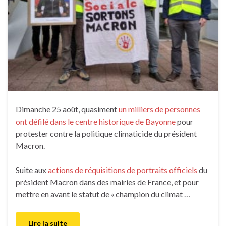
Dimanche 25 août, quasiment
un milliers de personnes
ont défilé dans le centre historique de Bayonne
pour
protester contre la politique climaticide du président
Macron.
Suite aux
actions de réquisitions de portraits officiels
du
président Macron dans des mairies de France, et pour
mettre en avant le statut de « champion du climat …
Lire la suite