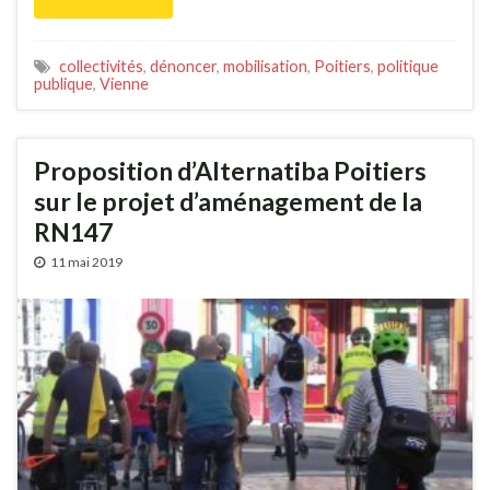
collectivités
,
dénoncer
,
mobilisation
,
Poitiers
,
politique
publique
,
Vienne
Proposition d’Alternatiba Poitiers
sur le projet d’aménagement de la
RN147
11 mai 2019