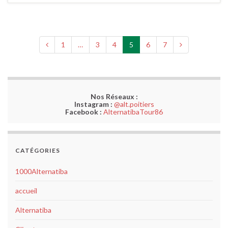
1
…
3
4
5
6
7
Nos Réseaux :
Instagram :
@alt.poitiers
Facebook :
AlternatibaTour86
CATÉGORIES
1000Alternatiba
accueil
Alternatiba