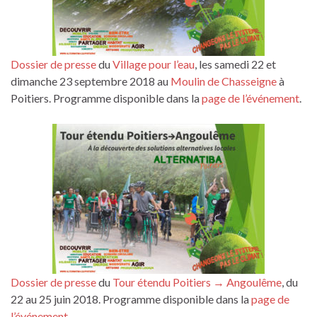
Dossier de presse
du
Village pour l’eau
, les samedi 22 et
dimanche 23 septembre 2018 au
Moulin de Chasseigne
à
Poitiers. Programme disponible dans la
page de l’événement
.
Dossier de presse
du
Tour étendu Poitiers → Angoulême
, du
22 au 25 juin 2018. Programme disponible dans la
page de
l’événement
.