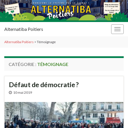
Alternatiba Poitiers
Togg
navig
Alternatiba Poitiers
>
Témoignage
CATÉGORIE :
TÉMOIGNAGE
Défaut de démocratie ?
10 mai 2019