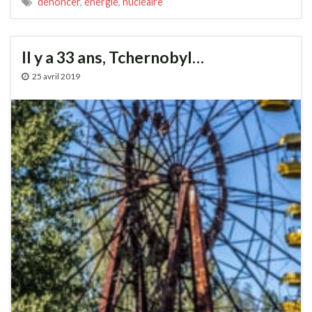
dénoncer
,
énergie
,
nucléaire
Il y a 33 ans, Tchernobyl…
25 avril 2019