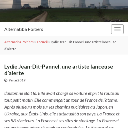
Alternatiba Poitiers
Togg
navig
Alternatiba Poitiers
>
accueil
>
Lydie Jean-Dit-Pannel, une artiste lanceuse
d’alerte
Lydie Jean-Dit-Pannel, une artiste lanceuse
d’alerte
9 mai 2019
L’automne était là. Elle avait chargé sa voiture et prit la route au
tout petit matin. Elle commençait un tour de France de l’atome.
Après plusieurs mois sur les chemins nucléaires au Japon, en
Ukraine, aux États-Unis, elle s’attaquait à son pays. La France et
ses 58 réacteurs. La France et ses sites de stockage. La France et
ses anciennes mines d’uranium contaminées. La France et ses