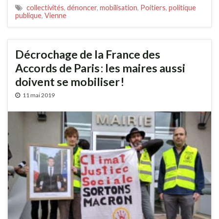
collectivités
,
dénoncer
,
mobilisation
,
Poitiers
,
politique
publique
,
Vienne
Décrochage de la France des
Accords de Paris : les maires aussi
doivent se mobiliser !
11 mai 2019