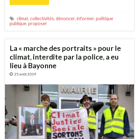
climat
,
collectivités
,
dénoncer
,
informer
,
politique
publique
,
proposer
La « marche des portraits » pour le
climat, interdite par la police, a eu
lieu à Bayonne
25 août 2019