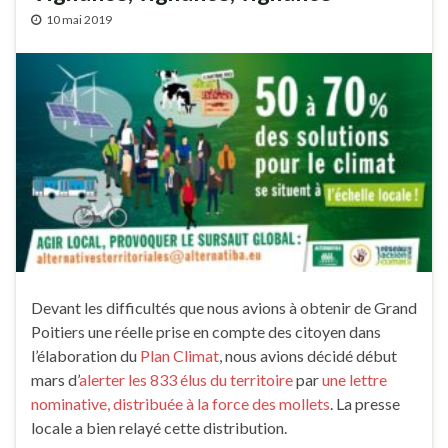
10 mai 2019
Devant les difficultés que nous avions à obtenir de Grand
Poitiers une réelle prise en compte des citoyen dans
l’élaboration du
Plan Climat
, nous avions décidé début
mars d’
alerter les 833 élus du territoire
par
une lettre
nominative, distribuée à la force des mollets
. La presse
locale a bien relayé cette distribution.