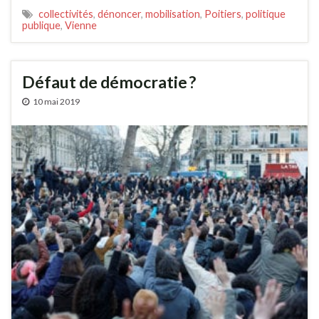
collectivités
,
dénoncer
,
mobilisation
,
Poitiers
,
politique
publique
,
Vienne
Défaut de démocratie ?
10 mai 2019