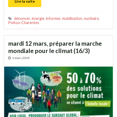
Lire la suite
dénoncer
,
énergie
,
informer
,
mobilisation
,
nucléaire
,
Poitou-Charentes
mardi 12 mars, préparer la marche
mondiale pour le climat (16/3)
1 mars 2019