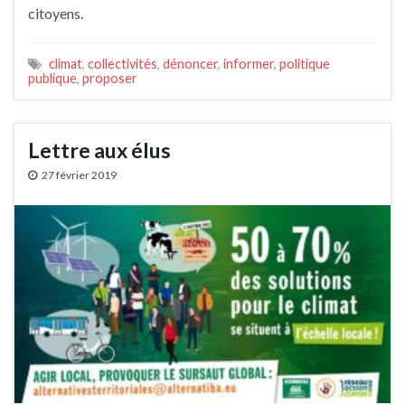
citoyens.
climat
,
collectivités
,
dénoncer
,
informer
,
politique
publique
,
proposer
Lettre aux élus
27 février 2019