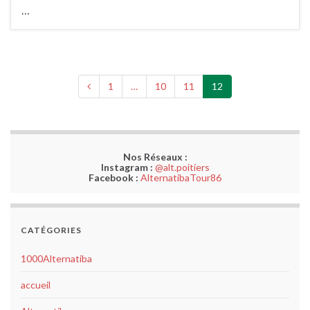
…
1
…
10
11
12
Nos Réseaux :
Instagram :
@alt.poitiers
Facebook :
AlternatibaTour86
CATÉGORIES
1000Alternatiba
accueil