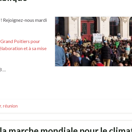
là ! Rejoignez-nous mardi
 Grand Poitiers pour
élaboration et à sa mise
3 …
r
,
réunion
 la marche mondiale pour le clima