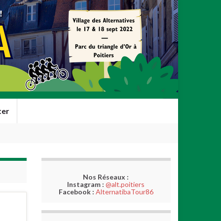
ter
Nos Réseaux :
Instagram :
@alt.poitiers
Facebook :
AlternatibaTour86