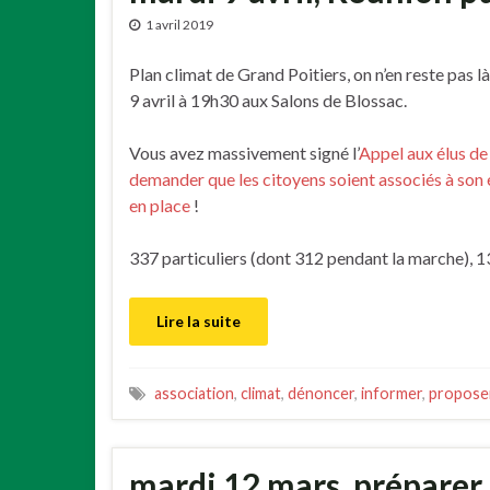
1 avril 2019
Plan climat de Grand Poitiers, on n’en reste pas 
9 avril à 19h30 aux Salons de Blossac.
Vous avez massivement signé l’
Appel aux élus de
demander que les citoyens soient associés à son 
en place
!
337 particuliers (dont 312 pendant la marche), 1
Lire la suite
association
,
climat
,
dénoncer
,
informer
,
propose
mardi 12 mars, préparer