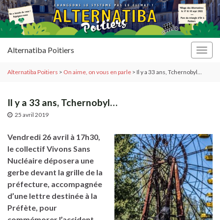
Alternatiba Poitiers
Togg
navig
Alternatiba Poitiers
>
On aime, on vous en parle
>
Il y a 33 ans, Tchernobyl…
Il y a 33 ans, Tchernobyl…
25 avril 2019
Vendredi 26 avril à 17h30,
le collectif Vivons Sans
Nucléaire déposera une
gerbe devant la grille de la
préfecture, accompagnée
d’une lettre destinée à la
Préfète, pour
commémorer l’accident