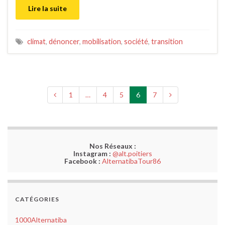
Lire la suite
climat
,
dénoncer
,
mobilisation
,
société
,
transition
1
…
4
5
6
7
Nos Réseaux :
Instagram :
@alt.poitiers
Facebook :
AlternatibaTour86
CATÉGORIES
1000Alternatiba