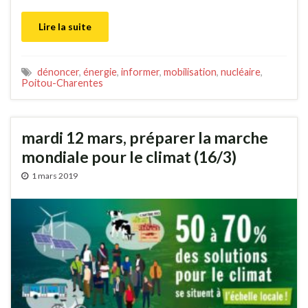
Lire la suite
dénoncer
,
énergie
,
informer
,
mobilisation
,
nucléaire
,
Poitou-Charentes
mardi 12 mars, préparer la marche
mondiale pour le climat (16/3)
1 mars 2019