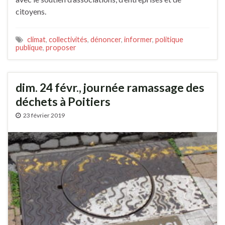
citoyens.
climat
,
collectivités
,
dénoncer
,
informer
,
politique
publique
,
proposer
dim. 24 févr., journée ramassage des
déchets à Poitiers
23 février 2019