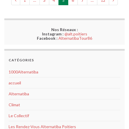
1
…
3
4
5
6
7
…
12
Nos Réseaux :
Instagram :
@alt.poitiers
Facebook :
AlternatibaTour86
CATÉGORIES
1000Alternatiba
accueil
Alternatiba
Climat
Le Collectif
Les Rendez-Vous Alternatiba Poitiers