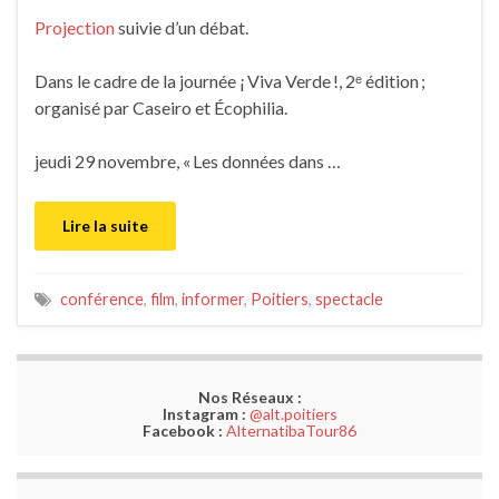
Projection
suivie d’un débat.
Dans le cadre de la journée ¡ Viva Verde !, 2ᵉ édition ;
organisé par Caseiro et Écophilia.
jeudi 29 novembre, « Les données dans …
Lire la suite
conférence
,
film
,
informer
,
Poitiers
,
spectacle
Nos Réseaux :
Instagram :
@alt.poitiers
Facebook :
AlternatibaTour86