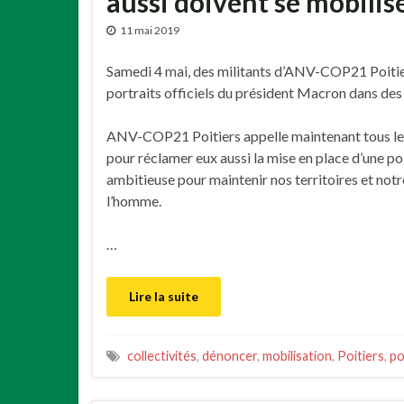
aussi doivent se mobilise
11 mai 2019
Samedi 4 mai, des militants d’ANV-COP21 Poitier
portraits officiels du président Macron dans des 
ANV-COP21 Poitiers appelle maintenant tous les
pour réclamer eux aussi la mise en place d’une pol
ambitieuse pour maintenir nos territoires et not
l’homme.
…
Lire la suite
collectivités
,
dénoncer
,
mobilisation
,
Poitiers
,
po