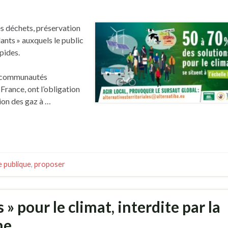
es déchets, préservation
lants » auxquels le public
pides.
s communautés
rance, ont l’obligation
ion des gaz à …
e publique
,
proposer
 » pour le climat, interdite par la
ne