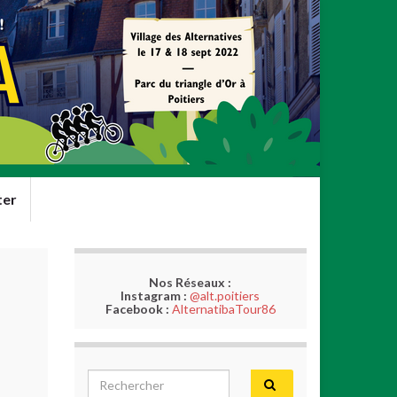
ter
Nos Réseaux :
Instagram :
@alt.poitiers
Facebook :
AlternatibaTour86
Search for: