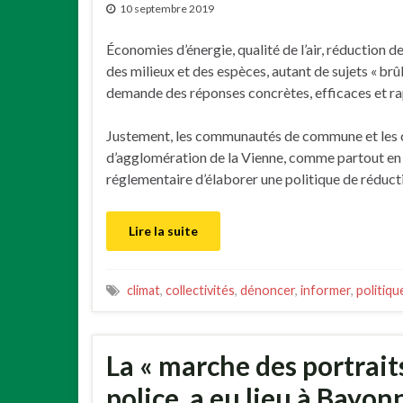
10 septembre 2019
Économies d’énergie, qualité de l’air, réduction d
des milieux et des espèces, autant de sujets « brû
demande des réponses concrètes, efficaces et ra
Justement, les communautés de commune et le
d’agglomération de la Vienne, comme partout en F
réglementaire d’élaborer une politique de réduct
Lire la suite
climat
,
collectivités
,
dénoncer
,
informer
,
politiqu
La « marche des portraits
police, a eu lieu à Bayon