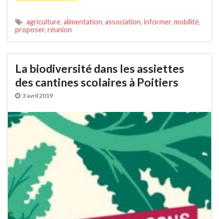
agriculture
,
alimentation
,
association
,
informer
,
mobilité
,
proposer
,
réunion
La biodiversité dans les assiettes
des cantines scolaires à Poitiers
3 avril 2019