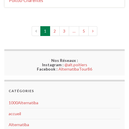
Poitou-Charentes
1
2
3
…
5
Nos Réseaux :
Instagram :
@alt.poitiers
Facebook :
AlternatibaTour86
CATÉGORIES
1000Alternatiba
accueil
Alternatiba