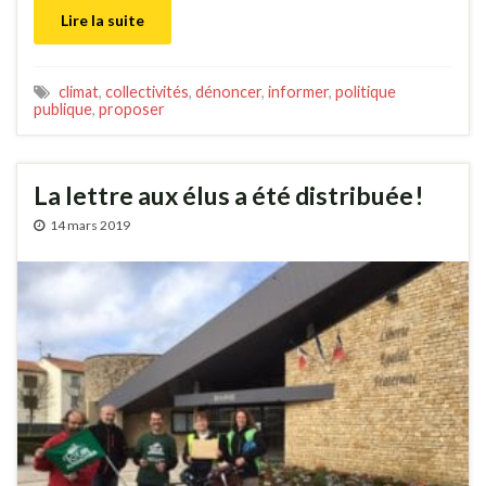
Lire la suite
climat
,
collectivités
,
dénoncer
,
informer
,
politique
publique
,
proposer
La lettre aux élus a été distribuée !
14 mars 2019