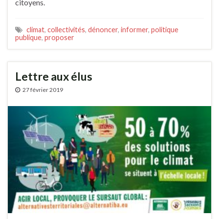
citoyens.
climat
,
collectivités
,
dénoncer
,
informer
,
politique
publique
,
proposer
Lettre aux élus
27 février 2019