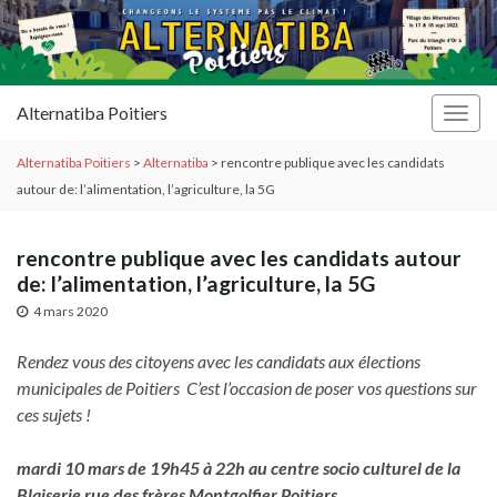
Alternatiba Poitiers
Togg
navig
Alternatiba Poitiers
>
Alternatiba
>
rencontre publique avec les candidats
autour de: l’alimentation, l’agriculture, la 5G
rencontre publique avec les candidats autour
de: l’alimentation, l’agriculture, la 5G
4 mars 2020
Rendez vous des citoyens avec les candidats
aux élections
municipales de Poitiers C’est l’
occasion de poser vos questions sur
ces sujets !
mardi 10 mars de 19h45 à 22h
au
centre socio culturel de la
Blaiserie
rue des frères Montgolfier
Poitiers