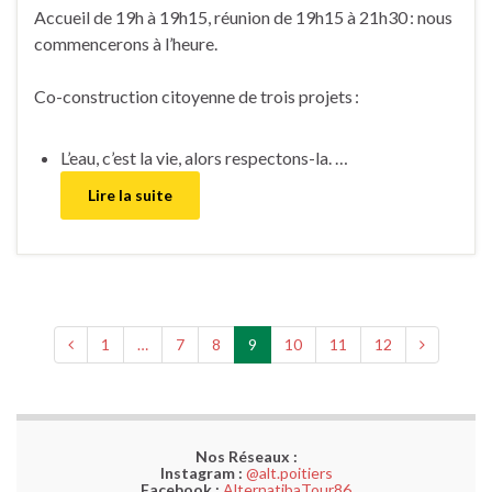
Accueil de 19h à 19h15, réunion de 19h15 à 21h30 : nous
commencerons à l’heure.
Co-construction citoyenne de trois projets :
L’eau, c’est la vie, alors respectons-la. …
Lire la suite
1
…
7
8
9
10
11
12
Nos Réseaux :
Instagram :
@alt.poitiers
Facebook :
AlternatibaTour86