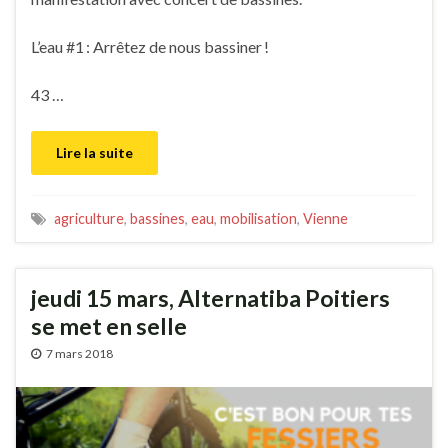
L’eau #1 : Arrêtez de nous bassiner !
43 …
Lire la suite
agriculture
,
bassines
,
eau
,
mobilisation
,
Vienne
jeudi 15 mars, Alternatiba Poitiers
se met en selle
7 mars 2018