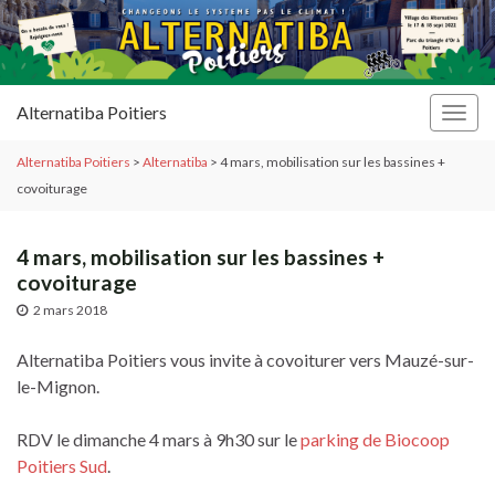
Alternatiba Poitiers
Togg
navig
Alternatiba Poitiers
>
Alternatiba
>
4 mars, mobilisation sur les bassines +
covoiturage
4 mars, mobilisation sur les bassines +
covoiturage
2 mars 2018
Alternatiba Poitiers vous invite à covoiturer vers Mauzé-sur-
le-Mignon.
RDV le dimanche 4 mars à 9h30 sur le
parking de Biocoop
Poitiers Sud
.