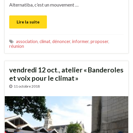
Alternatiba, c’est un mouvement …
Lire la suite
association
,
climat
,
dénoncer
,
informer
,
proposer
,
réunion
vendredi 12 oct., atelier « Banderoles
et voix pour le climat »
11 octobre 2018