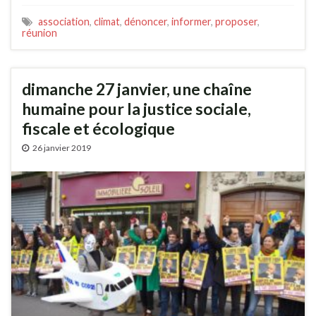
association
,
climat
,
dénoncer
,
informer
,
proposer
,
réunion
dimanche 27 janvier, une chaîne
humaine pour la justice sociale,
fiscale et écologique
26 janvier 2019