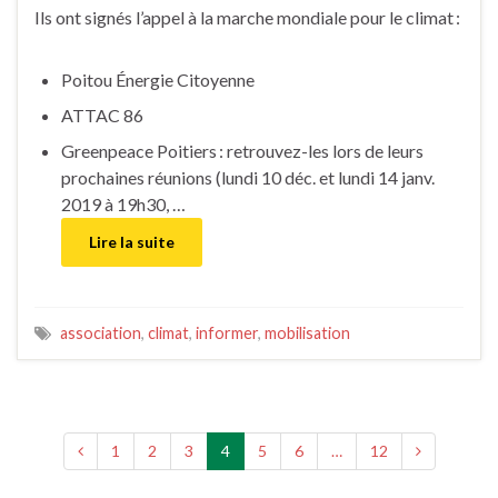
Ils ont signés l’appel à la marche mondiale pour le climat :
Poitou Énergie Citoyenne
ATTAC 86
Greenpeace Poitiers : retrouvez-les lors de leurs
prochaines réunions (lundi 10 déc. et lundi 14 janv.
2019 à 19h30, …
Lire la suite
association
,
climat
,
informer
,
mobilisation
1
2
3
4
5
6
…
12