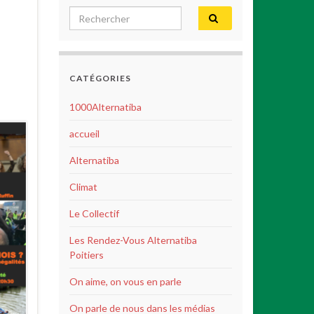
Search for:
s
CATÉGORIES
1000Alternatiba
accueil
Alternatiba
Climat
Le Collectif
Les Rendez-Vous Alternatiba
Poitiers
On aime, on vous en parle
On parle de nous dans les médias