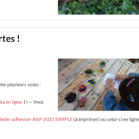
tes !
er plusieurs voies :
ba en ligne
(<— Vous
lletin-adhesion-AltP 2021 SIMPLE
(à imprimer) ou celui-ci en lign