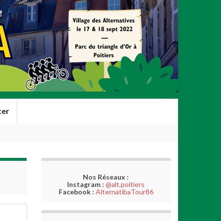
ter
Nos Réseaux :
Instagram :
@alt.poitiers
Facebook :
AlternatibaTour86