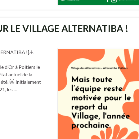
R LE VILLAGE ALTERNATIBA !
ERNATIBA !]⚠️
e d’Or à Poitiers le
état actuel de la
été. 😿 Initialement
21, les …