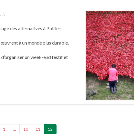
… !
llage des alternatives à Poitiers.
i œuvrent à un monde plus durable.
e d’organiser un week-end festif et
1
…
10
11
12