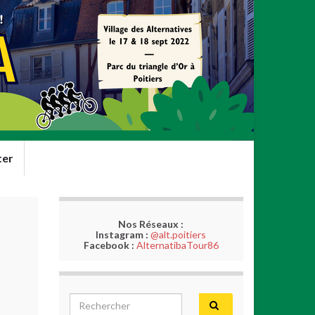
ter
Nos Réseaux :
Instagram :
@alt.poitiers
Facebook :
AlternatibaTour86
Search for: