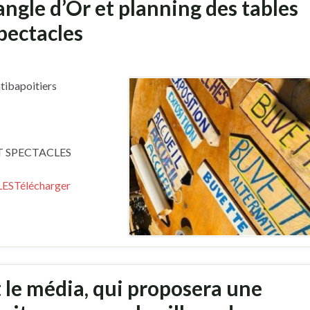
angle d’Or et planning des tables
pectacles
atibapoitiers
T SPECTACLES
LES
Télécharger
t le média, qui proposera une