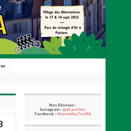
ter
Nos Réseaux :
Instagram :
@alt.poitiers
Facebook :
AlternatibaTour86
8