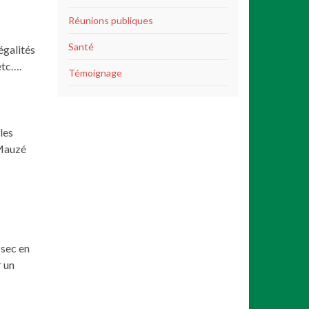
Réunions publiques
Santé
égalités
etc….
Témoignage
les
 Mauzé
 sec en
r un