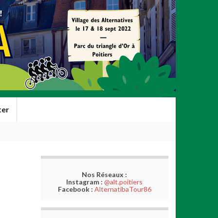
ter
Nos Réseaux :
Instagram :
@alt.poitiers
Facebook :
AlternatibaTour86