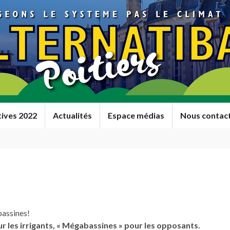
tives 2022
Actualités
Espace médias
Nous contac
bassines!
r les irrigants,
« Mégabassines » pour les opposants.