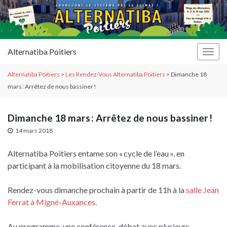
Alternatiba Poitiers
Togg
navig
Alternatiba Poitiers
>
Les Rendez-Vous Alternatiba Poitiers
>
Dimanche 18
mars : Arrêtez de nous bassiner !
Dimanche 18 mars : Arrêtez de nous bassiner !
14 mars 2018
Alternatiba Poitiers entame son « cycle de l’eau », en
participant à la mobilisation citoyenne du 18 mars.
Rendez-vous dimanche prochain à partir de 11h à la
salle Jean
Ferrat à Migné-Auxances
.
Au programme, une conférence-débat avec plusieurs