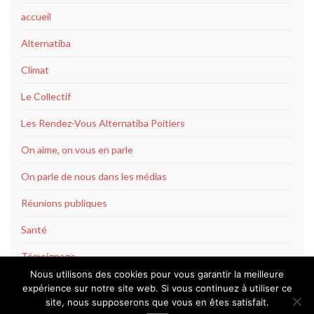
accueil
Alternatiba
Climat
Le Collectif
Les Rendez-Vous Alternatiba Poitiers
On aime, on vous en parle
On parle de nous dans les médias
Réunions publiques
Santé
Témoignage
Nous utilisons des cookies pour vous garantir la meilleure
expérience sur notre site web. Si vous continuez à utiliser ce
site, nous supposerons que vous en êtes satisfait.