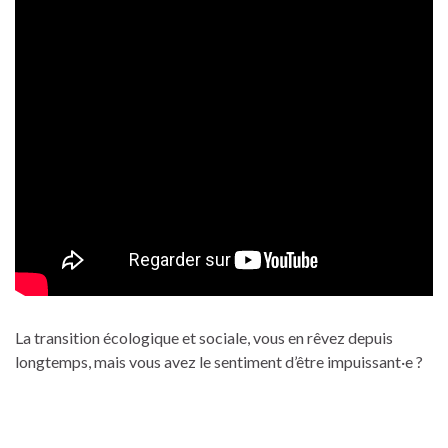
La transition écologique et sociale, vous en rêvez depuis
longtemps, mais vous avez le sentiment d’être impuissant·e ?