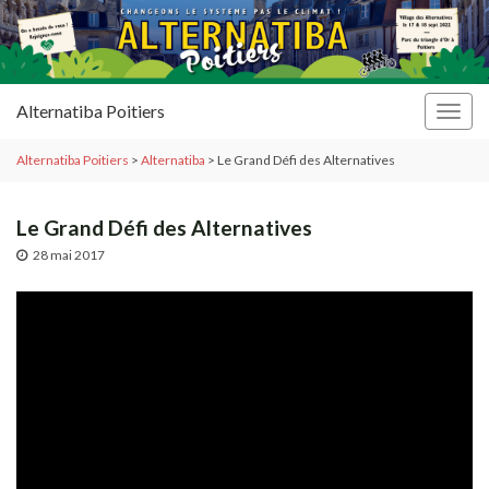
Alternatiba Poitiers
Togg
navig
Alternatiba Poitiers
>
Alternatiba
>
Le Grand Défi des Alternatives
Le Grand Défi des Alternatives
28 mai 2017