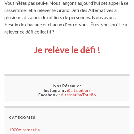
Vous n’êtes pas seul·e. Nous lançons aujourd’hui cet appel à se
rassembler et à relever le Grand Défi des Alternatives à
plusieurs dizaines de milliers de personnes. Nous avons
besoin de chacune et chacun d’entre-vous. Êtes-vous prêt·e à
relever ce défi collectif ?
Je relève le défi !
Nos Réseaux :
Instagram :
@alt.poitiers
Facebook :
AlternatibaTour86
CATÉGORIES
1000Alternatiba